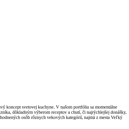
mavý koncept svetovej kuchyne. V našom portfóliu sa momentálne
azníka, dôkladným výberom receptov a chutí, či najrýchlejšej donášky,
výhodnených osôb rôznych vekových kategórií, najmä z mesta Veľký