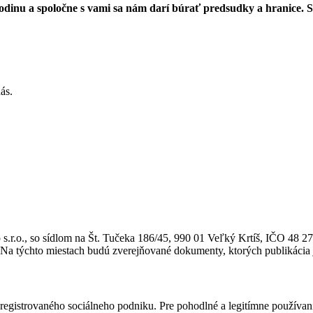
odinu a spoločne s vami sa nám darí búrať predsudky a hranice. Sm
ás.
r.o., so sídlom na Št. Tučeka 186/45, 990 01 Veľký Krtíš, IČO 48 273 
 Na týchto miestach budú zverejňované dokumenty, ktorých publikácia j
, registrovaného sociálneho podniku. Pre pohodlné a legitímne používan