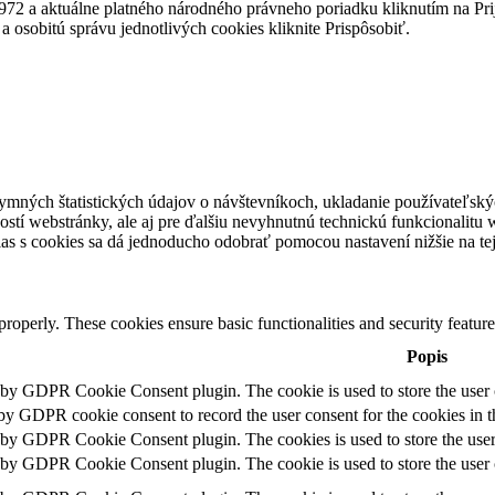
972 a aktuálne platného národného právneho poriadku kliknutím na Pri
a osobitú správu jednotlivých cookies kliknite Prispôsobiť.
ných štatistických údajov o návštevníkoch, ukladanie používateľskýc
stí webstránky, ale aj pre ďalšiu nevyhnutnú technickú funkcionalitu 
as s cookies sa dá jednoducho odobrať pomocou nastavení nižšie na tej
 properly. These cookies ensure basic functionalities and security featu
Popis
t by GDPR Cookie Consent plugin. The cookie is used to store the user c
 by GDPR cookie consent to record the user consent for the cookies in t
t by GDPR Cookie Consent plugin. The cookies is used to store the user
t by GDPR Cookie Consent plugin. The cookie is used to store the user c