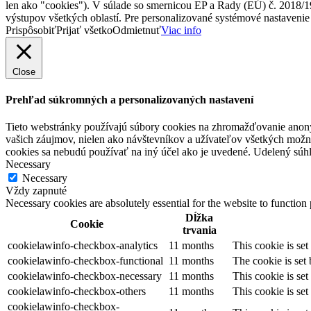
len ako "cookies"). V súlade so smernicou EP a Rady (EÚ) č. 2018/1
výstupov všetkých oblastí. Pre personalizované systémové nastavenie 
Prispôsobiť
Prijať všetko
Odmietnuť
Viac info
Close
Prehľad súkromných a personalizovaných nastavení
Tieto webstránky používajú súbory cookies na zhromažďovanie anonym
vašich záujmov, nielen ako návštevníkov a užívateľov všetkých možno
cookies sa nebudú používať na iný účel ako je uvedené. Udelený súhl
Necessary
Necessary
Vždy zapnuté
Necessary cookies are absolutely essential for the website to function
Dĺžka
Cookie
trvania
cookielawinfo-checkbox-analytics
11 months
This cookie is se
cookielawinfo-checkbox-functional
11 months
The cookie is set
cookielawinfo-checkbox-necessary
11 months
This cookie is se
cookielawinfo-checkbox-others
11 months
This cookie is se
cookielawinfo-checkbox-