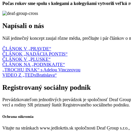
Počas rokov sme spolu s kolegami a kolegyňami vytvorili veľkú r
Napísali o nás
Náš jedinečný koncept zaujal rôzne média, prečítajte i pár článkov o n
ČLÁNOK V „PRAVDE“
ČLÁNOK „NADÁCIA PONTIS“
ČLÁNOK V „PLUSKE“
ČLÁNOK NA „PODNIKAJTE“
„TROCHU INAK“ s Adelou Vinczeovou
VIDEO Z „TEDxBratislava“
Registrovaný sociálny podnik
Prevádzkovateľom jednotlivých prevádzok je spoločnosť Deaf Group s.
vecí a rodiny SR priznaný štatút Registrovaného sociálneho podniku.
Ochrana súkromia
Vitajte na stránkach www.jedlokrtis.sk spoločnosti Deaf Group s.r.o.