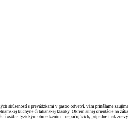
ných skúseností s prevádzkami v gastro odvetví, vám prinášame zaují
namskej kuchyne či talianskej klasiky. Okrem silnej orientácie na zák
rácií osôb s fyzickým obmedzením – nepočujúcich, prípadne inak zne